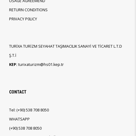
USAGE AGREEMEND
RETURN CONDITIONS
PRIVACY P0LICY
TURİXA TURİZM SEYAHAT TAŞIMACILIK SANAYİ VE TİCARET L.T.D
Ş.T.İ
KEP:
turixaturizm@hs01.kep.tr
CONTACT
Tel:
(+90)
538 708 8050
WHATSAPP
(+90)
538 708 8050