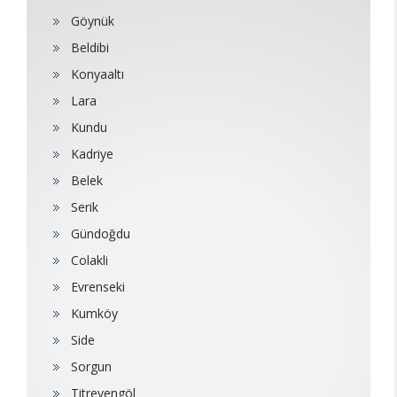
Göynük
Beldibi
Konyaaltı
Lara
Kundu
Kadriye
Belek
Serik
Gündoğdu
Colakli
Evrenseki
Kumköy
Side
Sorgun
Titreyengöl