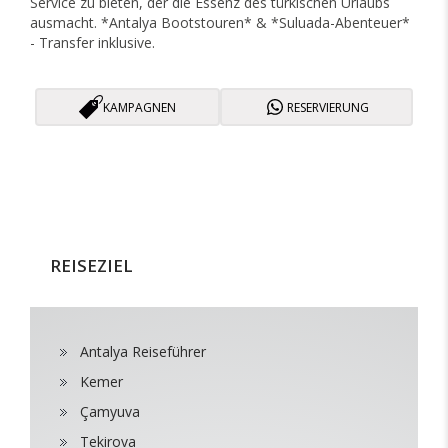
Service zu bieten, der die Essenz des türkischen Urlaubs
ausmacht. *Antalya Bootstouren* & *Suluada-Abenteuer*
- Transfer inklusive.
KAMPAGNEN
RESERVIERUNG
REISEZIEL
Antalya Reiseführer
Kemer
Çamyuva
Tekirova