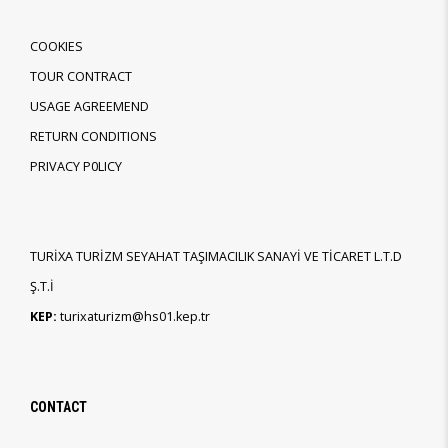
COOKIES
TOUR CONTRACT
USAGE AGREEMEND
RETURN CONDITIONS
PRIVACY P0LICY
TURİXA TURİZM SEYAHAT TAŞIMACILIK SANAYİ VE TİCARET L.T.D
Ş.T.İ
KEP:
turixaturizm@hs01.kep.tr
CONTACT