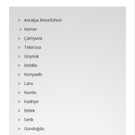
Antalya Reiseführer
Kemer
Çamyuva
Tekirova
Göynük
Beldibi
Konyaaltı
Lara
Kundu
Kadriye
Belek
Serik
Gündoğdu