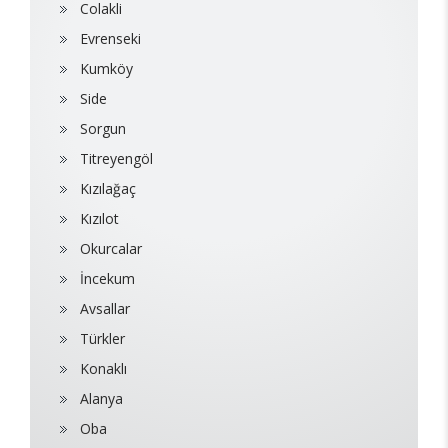
Colakli
Evrenseki
Kumköy
Side
Sorgun
Titreyengöl
Kızılağaç
Kızılot
Okurcalar
İncekum
Avsallar
Türkler
Konaklı
Alanya
Oba