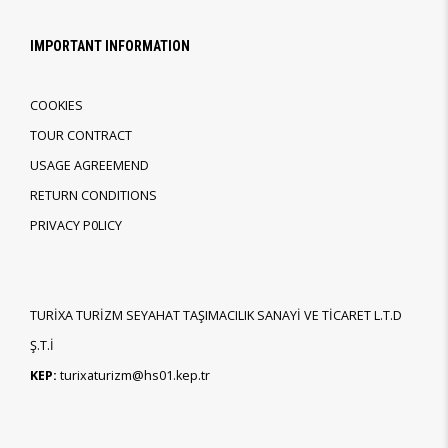
IMPORTANT INFORMATION
COOKIES
TOUR CONTRACT
USAGE AGREEMEND
RETURN CONDITIONS
PRIVACY P0LICY
TURİXA TURİZM SEYAHAT TAŞIMACILIK SANAYİ VE TİCARET L.T.D
Ş.T.İ
KEP:
turixaturizm@hs01.kep.tr