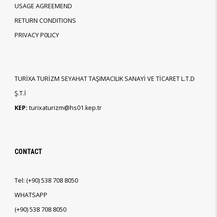
USAGE AGREEMEND
RETURN CONDITIONS
PRIVACY P0LICY
TURİXA TURİZM SEYAHAT TAŞIMACILIK SANAYİ VE TİCARET L.T.D
Ş.T.İ
KEP:
turixaturizm@hs01.kep.tr
CONTACT
Tel:
(+90)
538 708 8050
WHATSAPP
(+90)
538 708 8050