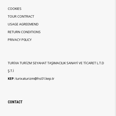
COOKIES
TOUR CONTRACT
USAGE AGREEMEND
RETURN CONDITIONS
PRIVACY P0LICY
TURİXA TURİZM SEYAHAT TAŞIMACILIK SANAYİ VE TİCARET L.T.D
Ş.T.İ
KEP:
turixaturizm@hs01.kep.tr
CONTACT