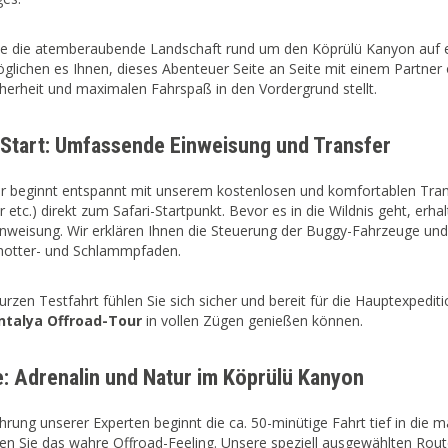
e die atemberaubende Landschaft rund um den Köprülü Kanyon auf ein
lichen es Ihnen, dieses Abenteuer Seite an Seite mit einem Partner od
herheit und maximalen Fahrspaß in den Vordergrund stellt.
 Start: Umfassende Einweisung und Transfer
r beginnt entspannt mit unserem kostenlosen und komfortablen Trans
 etc.) direkt zum Safari-Startpunkt. Bevor es in die Wildnis geht, erha
inweisung. Wir erklären Ihnen die Steuerung der Buggy-Fahrzeuge und
chotter- und Schlammpfaden.
urzen Testfahrt fühlen Sie sich sicher und bereit für die Hauptexpediti
ntalya Offroad-Tour
in vollen Zügen genießen können.
e: Adrenalin und Natur im Köprülü Kanyon
hrung unserer Experten beginnt die ca. 50-minütige Fahrt tief in die 
n Sie das wahre Offroad-Feeling. Unsere speziell ausgewählten Route