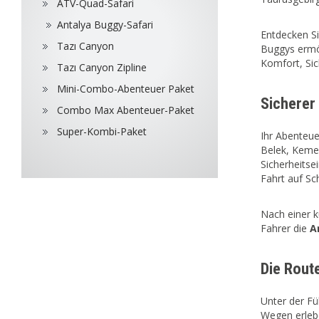
ATV-Quad-Safari
Antalya Buggy-Safari
Entdecken Si
Tazı Canyon
Buggys ermög
Komfort, Sic
Tazı Canyon Zipline
Mini-Combo-Abenteuer Paket
Sicherer
Combo Max Abenteuer-Paket
Super-Kombi-Paket
Ihr Abenteue
Belek, Kemer
Sicherheitse
Fahrt auf S
Nach einer k
Fahrer die
A
Die Rout
Unter der Fü
Wegen erlebe