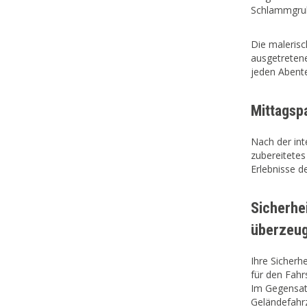
Schlammgrub
Die malerisc
ausgetretene
jeden Abente
Mittagsp
Nach der int
zubereitetes
Erlebnisse d
Sicherhe
überzeu
Ihre Sicherhe
für den Fahr
Im Gegensat
Geländefahrz