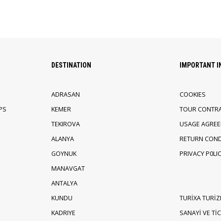
DESTINATION
IMPORTANT 
ADRASAN
COOKIES
PS
KEMER
TOUR CONTR
TEKIROVA
USAGE AGRE
ALANYA
RETURN COND
GOYNUK
PRIVACY P0LI
MANAVGAT
ANTALYA
KUNDU
TURİXA TURİZ
KADRIYE
SANAYİ VE TİCA