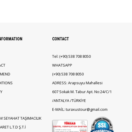
INFORMATION
CONTACT
Tel:
(+90)
538 708 8050
ACT
WHATSAPP
EMEND
(+90)
538 708 8050
ITIONS
ADRESS: Arapsuyu Mahallesi
CY
607 Sokak M. Tabur Apt. No:24/C/1
/ANTALYA /TÜRKİYE
E-MAİL: turaxustour@gmail.com
M SEYAHAT TAŞIMACILIK
RET L.T.D Ş.T.İ