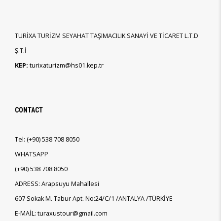
TURİXA TURİZM SEYAHAT TAŞIMACILIK SANAYİ VE TİCARET L.T.D
Ş.T.İ
KEP:
turixaturizm@hs01.kep.tr
CONTACT
Tel:
(+90)
538 708 8050
WHATSAPP
(+90)
538 708 8050
ADRESS: Arapsuyu Mahallesi
607 Sokak M. Tabur Apt. No:24/C/1 /ANTALYA /TÜRKİYE
E-MAİL: turaxustour@gmail.com