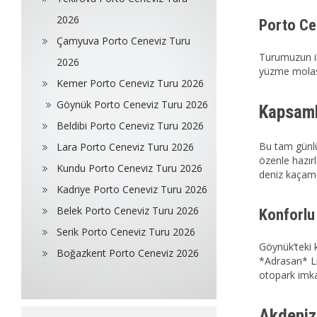
2026
Porto Ce
Çamyuva Porto Ceneviz Turu
Turumuzun il
2026
yüzme molası 
Kemer Porto Ceneviz Turu 2026
Göynük Porto Ceneviz Turu 2026
Kapsaml
Beldibi Porto Ceneviz Turu 2026
Bu tam günlü
Lara Porto Ceneviz Turu 2026
özenle hazır
Kundu Porto Ceneviz Turu 2026
deniz kaçama
Kadriye Porto Ceneviz Turu 2026
Belek Porto Ceneviz Turu 2026
Konforlu 
Serik Porto Ceneviz Turu 2026
Göynük’teki 
Boğazkent Porto Ceneviz 2026
*Adrasan* Lim
otopark imka
Akdeniz