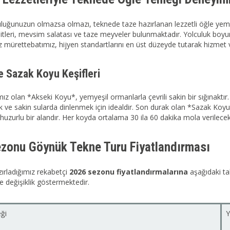
uluğunuzun olmazsa olmazı, teknede taze hazırlanan lezzetli öğle yeme
tleri, mevsim salatası ve taze meyveler bulunmaktadır. Yolculuk boyunc
itiz mürettebatımız, hijyen standartlarını en üst düzeyde tutarak hizmet
e Sazak Koyu Keşifleri
mız olan *Akseki Koyu*, yemyeşil ormanlarla çevrili sakin bir sığınaktı
ve sakin sularda dinlenmek için idealdir. Son durak olan *Sazak Ko
 huzurlu bir alandır. Her koyda ortalama 30 ila 60 dakika mola verilecekt
zonu Göynük Tekne Turu Fiyatlandırması
azırladığımız rekabetçi
2026 sezonu fiyatlandırmalarına
aşağıdaki tab
e değişiklik göstermektedir.
ği
Y