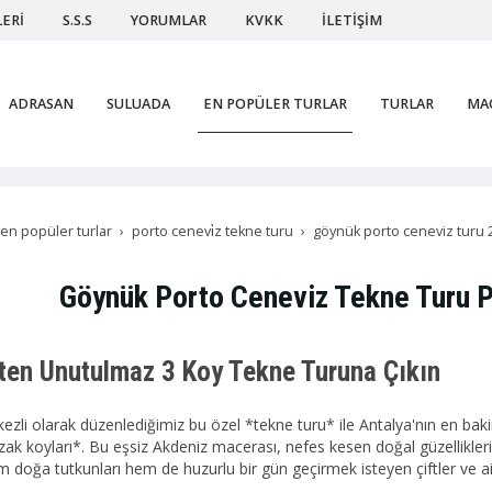
ERİ
S.S.S
YORUMLAR
KVKK
İLETİŞİM
ADRASAN
SULUADA
EN POPÜLER TURLAR
TURLAR
MAC
en popüler turlar
porto cenevi̇z tekne turu
göynük porto ceneviz turu 
Göynük Porto Ceneviz Tekne Turu P
ten Unutulmaz 3 Koy Tekne Turuna Çıkın
zli olarak düzenlediğimiz bu özel *tekne turu* ile Antalya'nın en baki
zak koyları*. Bu eşsiz Akdeniz macerası, nefes kesen doğal güzellikler
em doğa tutkunları hem de huzurlu bir gün geçirmek isteyen çiftler ve a