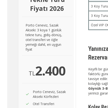
3 Koy Turu
Fiyatı 2026
3 Koy Turu
Özel VIP Ot
Porto Ceneviz, Sazak
Akseki: 3 koya 1 günlük
tekne turu, gidiş-dönüş,
otel transferi ve öğle
yemeği dahil, en uygun
Yanınız
fiyat
Rezerva
2.400
Keyifli bir g
TL
faktörlü gün
tavsiye edili
kolaylığı sa
Göynük 3-B
Porto Ceneviz, Sazak
yerinizi gara
Akseki Körfezleri
Otel Transferi
Kolay Re