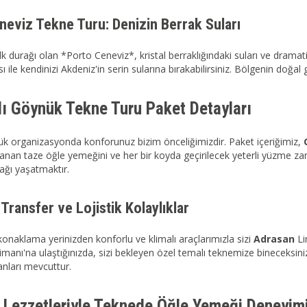
neviz Tekne Turu: Denizin Berrak Suları
k durağı olan *Porto Ceneviz*, kristal berraklığındaki suları ve dramat
ile kendinizi Akdeniz'in serin sularına bırakabilirsiniz. Bölgenin doğal g
ı Göynük Tekne Turu Paket Detayları
k organizasyonda konforunuz bizim önceliğimizdir. Paket içeriğimiz,
lanan taze öğle yemeğini ve her bir koyda geçirilecek yeterli yüzme za
ğı yaşatmaktır.
Transfer ve Lojistik Kolaylıklar
konaklama yerinizden konforlu ve klimalı araçlarımızla sizi
Adrasan
Li
anı'na ulaştığınızda, sizi bekleyen özel temalı teknemize bineceksiniz.
nları mevcuttur.
 Lezzetleriyle Teknede Öğle Yemeği Deneyim