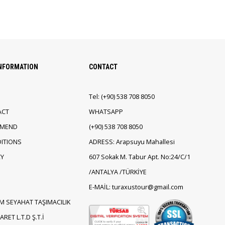
INFORMATION
CONTACT
Tel:
(+90)
538 708 8050
ACT
WHATSAPP
EMEND
(+90)
538 708 8050
ITIONS
ADRESS: Arapsuyu Mahallesi
CY
607 Sokak M. Tabur Apt. No:24/C/1
/ANTALYA /TÜRKİYE
E-MAİL: turaxustour@gmail.com
M SEYAHAT TAŞIMACILIK
RET L.T.D Ş.T.İ