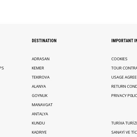
DESTINATION
IMPORTANT 
ADRASAN
COOKIES
PS
KEMER
TOUR CONTR
TEKIROVA
USAGE AGRE
ALANYA
RETURN COND
GOYNUK
PRIVACY P0LI
MANAVGAT
ANTALYA
KUNDU
TURİXA TURİZ
KADRIYE
SANAYİ VE TİCA