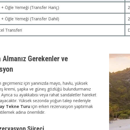
 + Öğle Yemeği (Transfer Hariç)
2
 + Öğle Yemeği (Transfer Dahil)
2
el Transferi
D
a Almanız Gerekenler ve
syon
ün geçirmeniz için yanınızda mayo, havlu, yüksek
eş kremi, şapka ve güneş gözlüğü bulundurmanız
r. Ayrıca su ayakkabısı veya rahat sandaletler hareket
ğlayacaktır. Yüksek sezonda yoğun talep nedeniyle
ay Tekne Turu
için erken rezervasyon yaptırmak
ntilemek adına önemlidir.
zervasyon Süreci