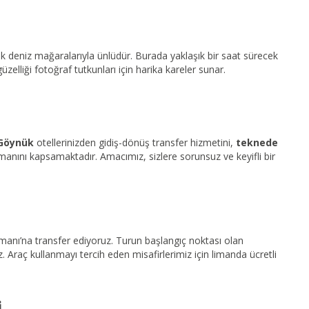
ik deniz mağaralarıyla ünlüdür. Burada yaklaşık bir saat sürecek
üzelliği fotoğraf tutkunları için harika kareler sunar.
Göynük
otellerinizden gidiş-dönüş transfer hizmetini,
teknede
manını kapsamaktadır. Amacımız, sizlere sorunsuz ve keyifli bir
manı’na transfer ediyoruz. Turun başlangıç noktası olan
 Araç kullanmayı tercih eden misafirlerimiz için limanda ücretli
i