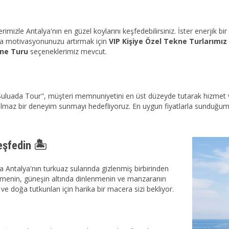
mizle Antalya'nın en güzel koylarını keşfedebilirsiniz. İster enerjik bir
veya motivasyonunuzu artırmak için
VIP Kişiye Özel Tekne Turlarımız
ne Turu
seçeneklerimiz mevcut.
n "Suluada Tour", müşteri memnuniyetini en üst düzeyde tutarak hizmet 
lmaz bir deneyim sunmayı hedefliyoruz. En uygun fiyatlarla sunduğumuz ka
eşfedin 🏝️
Antalya'nın turkuaz sularında gizlenmiş birbirinden
yüzmenin, güneşin altında dinlenmenin ve manzaranın
ve doğa tutkunları için harika bir macera sizi bekliyor.