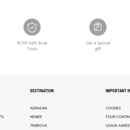
%100 Safe Boat
Get a special
Tours
gift
DESTINATION
IMPORTANT 
ADRASAN
COOKIES
PS
KEMER
TOUR CONTR
TEKIROVA
USAGE AGRE