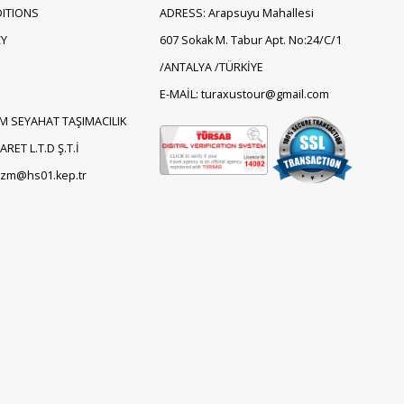
ITIONS
ADRESS: Arapsuyu Mahallesi
CY
607 Sokak M. Tabur Apt. No:24/C/1
/ANTALYA /TÜRKİYE
E-MAİL: turaxustour@gmail.com
M SEYAHAT TAŞIMACILIK
RET L.T.D Ş.T.İ
rizm@hs01.kep.tr