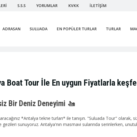
ERİ
S.S.S
YORUMLAR
KVKK
İLETİŞİM
ADRASAN
SULUADA
EN POPÜLER TURLAR
TURLAR
MAC
a Boat Tour İle En uygun Fiyatlarla keşfe
siz Bir Deniz Deneyimi 🚤
aracağınız *Antalya tekne turları* ile tanışın. "Suluada Tour" olarak, siz
e gezileri sunuyoruz. Antalya'nın masmavi sularında serinlerken, unutulm