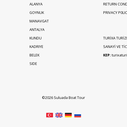
ALANYA
RETURN COND
GOYNUK
PRIVACY P0LI
MANAVGAT
ANTALYA
KUNDU
TURİXA TURİZ
KADRIYE
SANAYİ VE TİCA
BELEK
KEP:
turixatu
SIDE
©2026 Suluada Boat Tour