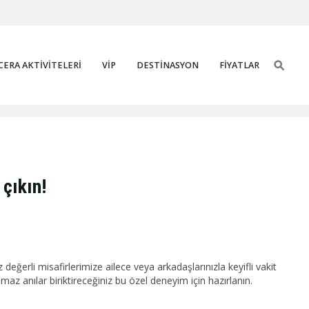
ERA AKTİVİTELERİ
VİP
DESTİNASYON
FİYATLAR
 çıkın!
 değerli misafirlerimize ailece veya arkadaşlarınızla keyifli vakit
az anılar biriktireceğiniz bu özel deneyim için hazırlanın.