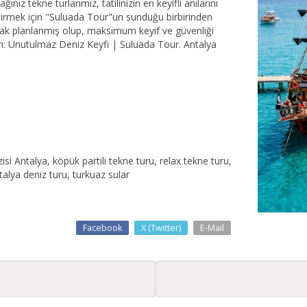
nız tekne turlarımız, tatilinizin en keyifli anılarını
iktirmek için "Suluada Tour"un sunduğu birbirinden
olarak planlanmış olup, maksimum keyif ve güvenliği
arı: Unutulmaz Deniz Keyfi | Suluada Tour. Antalya
i Antalya, köpük partili tekne turu, relax tekne turu,
talya deniz turu, turkuaz sular
Facebook
X (Twitter)
E-Mail