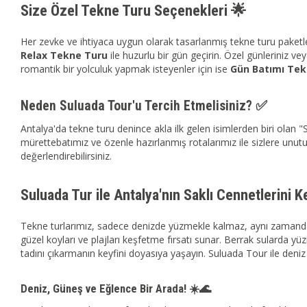
Size Özel Tekne Turu Seçenekleri 🌟
Her zevke ve ihtiyaca uygun olarak tasarlanmış tekne turu paketleri
Relax Tekne Turu
ile huzurlu bir gün geçirin. Özel günleriniz 
romantik bir yolculuk yapmak isteyenler için ise
Gün Batımı Tek
Neden Suluada Tour'u Tercih Etmelisiniz? ✅
Antalya'da tekne turu denince akla ilk gelen isimlerden biri ola
mürettebatımız ve özenle hazırlanmış rotalarımız ile sizlere unutu
değerlendirebilirsiniz.
Suluada Tur ile Antalya'nın Saklı Cennetlerini K
Tekne turlarımız, sadece denizde yüzmekle kalmaz, aynı zamanda 
güzel koyları ve plajları keşfetme fırsatı sunar. Berrak sularda 
tadını çıkarmanın keyfini doyasıya yaşayın. Suluada Tour ile deniz 
Deniz, Güneş ve Eğlence Bir Arada! ☀️🌊