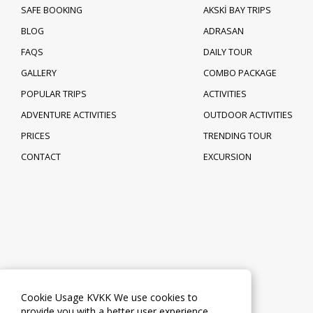
SAFE BOOKING
AKSKİ BAY TRIPS
BLOG
ADRASAN
FAQS
DAILY TOUR
GALLERY
COMBO PACKAGE
POPULAR TRIPS
ACTIVITIES
ADVENTURE ACTIVITIES
OUTDOOR ACTIVITIES
PRICES
TRENDING TOUR
CONTACT
EXCURSION
Cookie Usage KVKK We use cookies to
provide you with a better user experience.