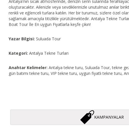
Antalya'nın sıcak atmosferinde, denizin serin sularında ferahlayacağı
oluşturacaktır. Ailenizle veya sevdiklerinizle unutulmaz anılar bir
renkli ve eğlenceli turlara katılın. Her bir turumuz, sizlere özel 
sağlamak amacıyla titizlikle yürütülmektedir. Antalya Tekne Turl
Boat Tour İle En uygun Fiyatlarla keşfe çıkın!
Yazar Bilgisi:
Suluada Tour
Kategori:
Antalya Tekne Turları
Anahtar Kelimeler:
Antalya tekne turu, Suluada Tour, tekne gezis
gün batımı tekne turu, VIP tekne turu, uygun fiyatlı tekne turu, An
KAMPANYALAR