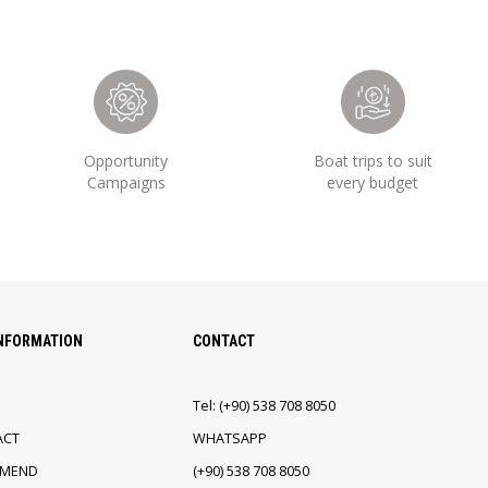
Opportunity
Boat trips to suit
Campaigns
every budget
INFORMATION
CONTACT
Tel:
(+90)
538 708 8050
ACT
WHATSAPP
EMEND
(+90)
538 708 8050