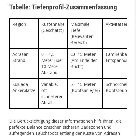
Tabelle: Tiefenprofil-Zusammenfassung
Region
Küstennähe
Maximale
Aktivitätsempf
(Geschätzt)
Tiefe
(Relevanter
Bereich)
Adrasan
0 – 1,5
Ca. 15 Meter
Familienbaden,
Strand
Meter über
(Am Ende der
Entspannung
10 Meter
Bucht)
Abstand
Suluada
Variable,
5 – 15 Meter
Schnorcheln,
Ankerplätze
oft
(Bootsanleger)
Bootstouren
schnellerer
Abfall
Die Berücksichtigung dieser Informationen hilft Ihnen, die
perfekte Balance zwischen sicheren Badezonen und
aufregenden Tauchspots entlang der Küste von Adrasan