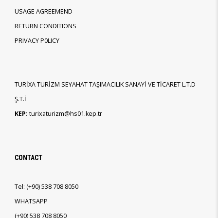
USAGE AGREEMEND
RETURN CONDITIONS
PRIVACY P0LICY
TURİXA TURİZM SEYAHAT TAŞIMACILIK SANAYİ VE TİCARET L.T.D
Ş.T.İ
KEP:
turixaturizm@hs01.kep.tr
CONTACT
Tel:
(+90)
538 708 8050
WHATSAPP
(+90)
538 708 8050