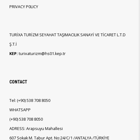
PRIVACY P0LICY
TURİXA TURİZM SEYAHAT TAŞIMACILIK SANAYİ VE TİCARET L.T.D
Ş.T.İ
KEP:
turixaturizm@hs01.kep.tr
CONTACT
Tel:
(+90)
538 708 8050
WHATSAPP
(+90)
538 708 8050
ADRESS: Arapsuyu Mahallesi
607 Sokak M. Tabur Apt. No:24/C/1 /ANTALYA /TÜRKİYE