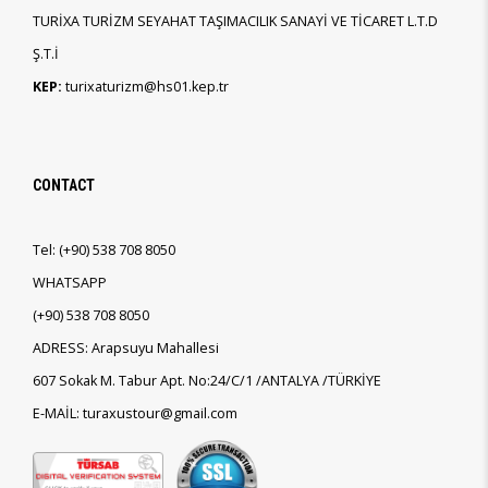
TURİXA TURİZM SEYAHAT TAŞIMACILIK SANAYİ VE TİCARET L.T.D
Ş.T.İ
KEP:
turixaturizm@hs01.kep.tr
CONTACT
Tel:
(+90)
538 708 8050
WHATSAPP
(+90)
538 708 8050
ADRESS: Arapsuyu Mahallesi
607 Sokak M. Tabur Apt. No:24/C/1 /ANTALYA /TÜRKİYE
E-MAİL: turaxustour@gmail.com