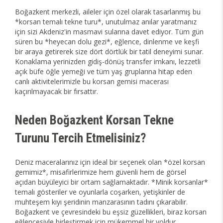
Boğazkent merkezli, aileler için özel olarak tasarlanmış bu
*korsan temalı tekne turu*, unutulmaz anılar yaratmanız
için sizi Akdeniz'in masmavi sularına davet ediyor. Tüm gün
süren bu *heyecan dolu gezi*, eğlence, dinlenme ve keşfi
bir araya getirerek size dört dörtlük bir tatil deneyimi sunar.
Konaklama yerinizden gidiş-dönüş transfer imkanı, lezzetli
açık büfe öğle yemeği ve tüm yaş gruplarına hitap eden
canlı aktivitelerimizle bu korsan gemisi macerası
kaçırılmayacak bir fırsattır.
Neden Boğazkent Korsan Tekne
Turunu Tercih Etmelisiniz?
Deniz maceralarınız için ideal bir seçenek olan *özel korsan
gemimiz*, misafirlerimize hem güvenli hem de görsel
açıdan büyüleyici bir ortam sağlamaktadır. *Minik korsanlar*
temalı gösteriler ve oyunlarla coşarken, yetişkinler de
muhteşem kıyı şeridinin manzarasının tadını çıkarabilir.
Boğazkent ve çevresindeki bu eşsiz güzellikleri, biraz korsan
eğlencesiyle birleştirmek için mükemmel bir yoldur.