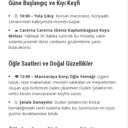
Güne Başlangıç ve Kıyı Keşfi
⏰
10:00 – Yola Çıkış:
Korsan maceranız, Konyaaltı
Limanı'ndan kalkışımızla resmen başlar.
🐢
Caretta Caretta (Deniz Kaplumbağası) Koyu
Molası:
Yaklaşık 30 dakika sürecek bu molada, sakin
sularda yüzerek deniz canlılarını gözlemleme şansı
bulacaksınız.
Öğle Saatleri ve Doğal Güzellikler
🍽️
12:00 – Manzaraya Karşı Öğle Yemeği:
Izgara
tavuk, taze makarnalar, mevsim salataları ve meyvelerden
oluşan açık büfemizin tadını çıkarırken Düden Şelalesi'nin
nefes kesen manzarasının keyfini sürün.
💦
Şelale Deneyimi:
Düden Şelalesi'nin kristal
berraklığındaki serin sularına dalın; bu, turumuzun en eşsiz
yüzme duraklarından biridir.