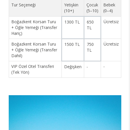
Tur Seçeneği
Yetişkin
Çocuk
Bebek
(10+)
(5–10)
(0–4)
Boğazkent Korsan Turu
Ücretsiz
1300 TL
650
+ Öğle Yemeği (Transfer
TL
Hariç)
Boğazkent Korsan Turu
Ücretsiz
1500 TL
750
+ Öğle Yemeği (Transfer
TL
Dahil)
VIP Özel Otel Transferi
-
Değişken
-
(Tek Yön)