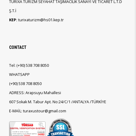
TURİXA TURİZM SEYAHAT TAŞIMACILIK SANAYİ VE TİCARET L.T.D
Ş.T.İ
KEP:
turixaturizm@hs01.kep.tr
CONTACT
Tel:
(+90)
538 708 8050
WHATSAPP
(+90)
538 708 8050
ADRESS: Arapsuyu Mahallesi
607 Sokak M. Tabur Apt. No:24/C/1 /ANTALYA /TÜRKİYE
E-MAİL: turaxustour@gmail.com