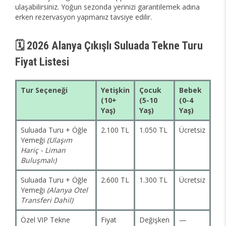
ulaşabilirsiniz. Yoğun sezonda yerinizi garantilemek adına
erken rezervasyon yapmanız tavsiye edilir.
🗓️ 2026 Alanya Çıkışlı Suluada Tekne Turu
Fiyat Listesi
Tur Seçeneği
Yetişkin
Çocuk
Bebek
(10+
(5-10
(0-4
Yaş)
Yaş)
Yaş)
Suluada Turu + Öğle
2.100 TL
1.050 TL
Ücretsiz
Yemeği
(Ulaşım
Hariç - Liman
Buluşmalı)
Suluada Turu + Öğle
2.600 TL
1.300 TL
Ücretsiz
Yemeği
(Alanya Otel
Transferi Dahil)
Özel VIP Tekne
Fiyat
Değişken
—