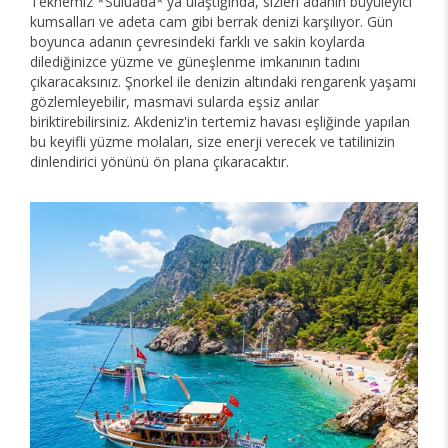
Teknemiz *Suluada*'ya ulaştığında, sizleri adanın büyüleyici
kumsalları ve adeta cam gibi berrak denizi karşılıyor. Gün
boyunca adanın çevresindeki farklı ve sakin koylarda
dilediğinizce yüzme ve güneşlenme imkanının tadını
çıkaracaksınız. Şnorkel ile denizin altındaki rengarenk yaşamı
gözlemleyebilir, masmavi sularda eşsiz anılar
biriktirebilirsiniz. Akdeniz'in tertemiz havası eşliğinde yapılan
bu keyifli yüzme molaları, size enerji verecek ve tatilinizin
dinlendirici yönünü ön plana çıkaracaktır.