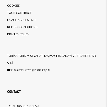
COOKIES
TOUR CONTRACT
USAGE AGREEMEND
RETURN CONDITIONS
PRIVACY P0LICY
TURİXA TURİZM SEYAHAT TAŞIMACILIK SANAYİ VE TİCARET L.T.D
Ş.T.İ
KEP:
turixaturizm@hs01.kep.tr
CONTACT
Tel:
(+90)
538 708 8050