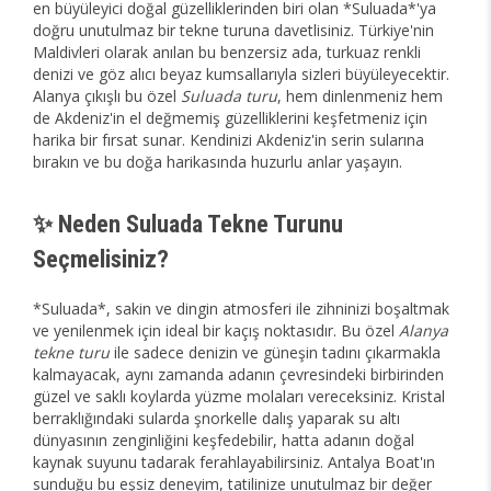
en büyüleyici doğal güzelliklerinden biri olan *Suluada*'ya
doğru unutulmaz bir tekne turuna davetlisiniz. Türkiye'nin
Maldivleri olarak anılan bu benzersiz ada, turkuaz renkli
denizi ve göz alıcı beyaz kumsallarıyla sizleri büyüleyecektir.
Alanya çıkışlı bu özel
Suluada turu
, hem dinlenmeniz hem
de Akdeniz'in el değmemiş güzelliklerini keşfetmeniz için
harika bir fırsat sunar. Kendinizi Akdeniz'in serin sularına
bırakın ve bu doğa harikasında huzurlu anlar yaşayın.
✨ Neden Suluada Tekne Turunu
Seçmelisiniz?
*Suluada*, sakin ve dingin atmosferi ile zihninizi boşaltmak
ve yenilenmek için ideal bir kaçış noktasıdır. Bu özel
Alanya
tekne turu
ile sadece denizin ve güneşin tadını çıkarmakla
kalmayacak, aynı zamanda adanın çevresindeki birbirinden
güzel ve saklı koylarda yüzme molaları vereceksiniz. Kristal
berraklığındaki sularda şnorkelle dalış yaparak su altı
dünyasının zenginliğini keşfedebilir, hatta adanın doğal
kaynak suyunu tadarak ferahlayabilirsiniz. Antalya Boat'ın
sunduğu bu eşsiz deneyim, tatilinize unutulmaz bir değer