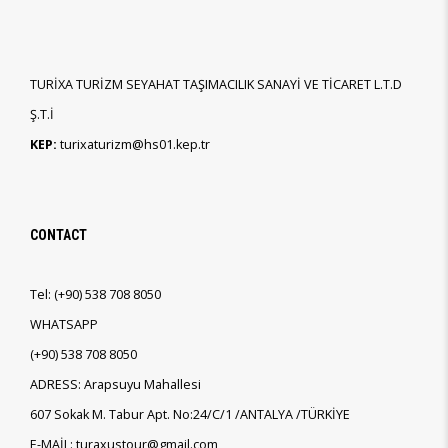
TURİXA TURİZM SEYAHAT TAŞIMACILIK SANAYİ VE TİCARET L.T.D
Ş.T.İ
KEP:
turixaturizm@hs01.kep.tr
CONTACT
Tel:
(+90)
538 708 8050
WHATSAPP
(+90)
538 708 8050
ADRESS: Arapsuyu Mahallesi
607 Sokak M. Tabur Apt. No:24/C/1 /ANTALYA /TÜRKİYE
E-MAİL: turaxustour@gmail.com