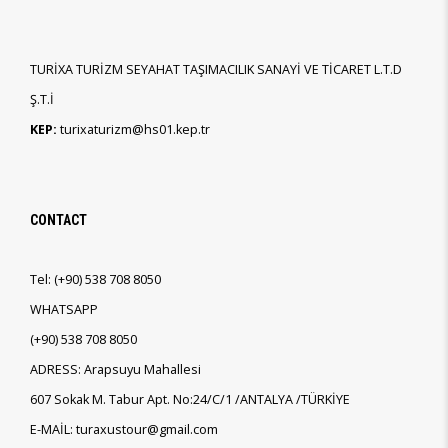
TURİXA TURİZM SEYAHAT TAŞIMACILIK SANAYİ VE TİCARET L.T.D
Ş.T.İ
KEP:
turixaturizm@hs01.kep.tr
CONTACT
Tel:
(+90)
538 708 8050
WHATSAPP
(+90)
538 708 8050
ADRESS: Arapsuyu Mahallesi
607 Sokak M. Tabur Apt. No:24/C/1 /ANTALYA /TÜRKİYE
E-MAİL: turaxustour@gmail.com