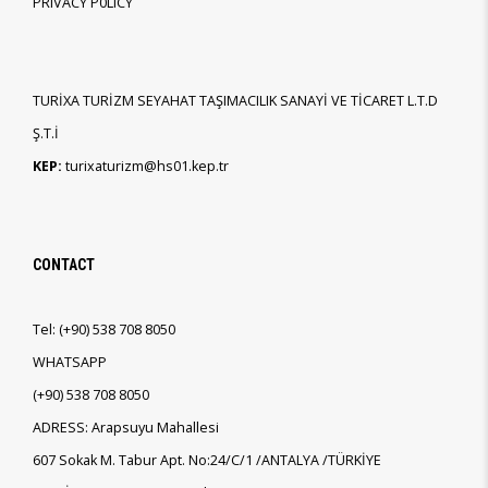
PRIVACY P0LICY
TURİXA TURİZM SEYAHAT TAŞIMACILIK SANAYİ VE TİCARET L.T.D
Ş.T.İ
KEP:
turixaturizm@hs01.kep.tr
CONTACT
Tel:
(+90)
538 708 8050
WHATSAPP
(+90)
538 708 8050
ADRESS: Arapsuyu Mahallesi
607 Sokak M. Tabur Apt. No:24/C/1 /ANTALYA /TÜRKİYE