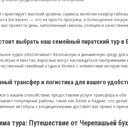
at гарантирует высокий уровень сервиса, включая комфортабель
яхта Богазкент — это не просто прогулка, а полноценное погру
 вас провести день, наполненный смехом, солнцем и качествен
стоит выбрать наш семейный пиратский тур в 
льное судно обеспечивает безопасную и динамичную среду для 
их играх и квестах, взрослые могут наслаждаться панорамными 
ачественный семейный отдых в Белеке с элементами интерактива
чный трансфер и логистика для вашего удобст
ся о вашем спокойствии, предоставляя услуги трансфера в обе 
тывает популярные районы, такие как Белек и Кадрие, что дел
менные автобусы с кондиционерами доставят вас прямо к прича
мма тура: Путешествие от Черепашьей б