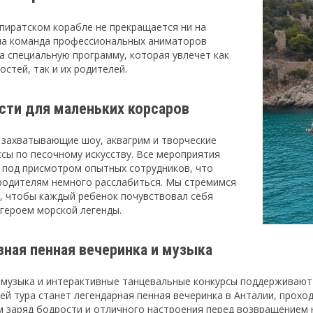
 пиратском корабле не прекращается ни на
ша команда профессиональных аниматоров
а специальную программу, которая увлечет как
остей, так и их родителей.
сти для маленьких корсаров
 захватывающие шоу, аквагрим и творческие
ссы по песочному искусству. Все мероприятия
 под присмотром опытных сотрудников, что
родителям немного расслабиться. Мы стремимся
к, чтобы каждый ребенок почувствовал себя
героем морской легенды.
зная пенная вечеринка и музыка
 музыка и интерактивные танцевальные конкурсы поддерживают 
ей тура станет легендарная пенная вечеринка в Анталии, прохо
м заряд бодрости и отличного настроения перед возвращением н