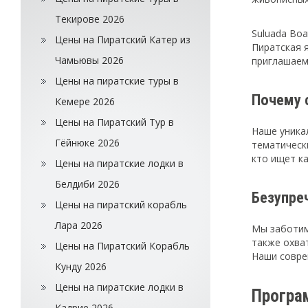
Текирове 2026
Suluada Bo
Цены на Пиратский Катер из
Пиратская 
Чамьювы 2026
приглашаем
Цены на пиратские туры в
Почему 
Кемере 2026
Цены на Пиратский Тур в
Наше уника
Гёйнюке 2026
тематическ
кто ищет к
Цены на пиратские лодки в
Белдиби 2026
Безупре
Цены на пиратский корабль
Лара 2026
Мы заботим
также охва
Цены на Пиратский Корабль
Наши совре
Кунду 2026
Цены на пиратские лодки в
Програ
Кадрие 2026