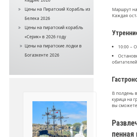
Цены на Пиратский Корабль из
Маршрут на
Каждая ост
Белека 2026
Цены на пиратский корабль
Утренни
«Серик» в 2026 году
Цены на пиратские лодки в
10:00 – 
Богазкенте 2026
Остановк
обитателей
Гастрон
В полдень 
курица на г
вы сможете
Развлеч
пенная