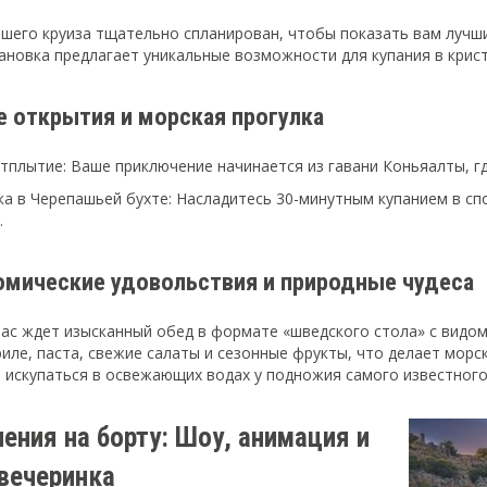
шего круиза тщательно спланирован, чтобы показать вам лучш
ановка предлагает уникальные возможности для купания в крист
е открытия и морская прогулка
Отплытие: Ваше приключение начинается из гавани Коньяалты, г
а в Черепашьей бухте: Насладитесь 30-минутным купанием в сп
.
омические удовольствия и природные чудеса
вас ждет изысканный обед в формате «шведского стола» с видо
риле, паста, свежие салаты и сезонные фрукты, что делает мор
 искупаться в освежающих водах у подножия самого известного
ения на борту: Шоу, анимация и
 вечеринка