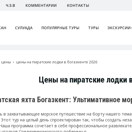
Ч.З.В
КОММЕНТАРИИ
КОНТАКТЫ
САН
СУЛУАДА
ПОПУЛЯРНЫЕ ТУРЫ
ТУРЫ
ЭКСКУРСИИ
цены
цены на пиратские лодки в богазкенте 2026
Цены на пиратские лодки 
иратская яхта Богазкент: Ультимативное 
ь в захватывающее морское путешествие на борту нашего тема
. Этот тур на целый день спроектирован так, чтобы создать не
 Наша программа сочетает в себе профессиональное развлекате
 уголков Средиземноморского побережья.