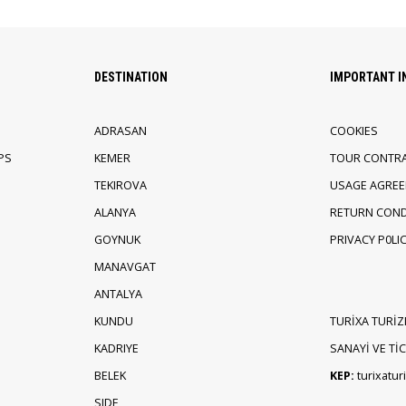
DESTINATION
IMPORTANT 
ADRASAN
COOKIES
PS
KEMER
TOUR CONTR
TEKIROVA
USAGE AGRE
ALANYA
RETURN COND
GOYNUK
PRIVACY P0LI
MANAVGAT
ANTALYA
KUNDU
TURİXA TURİZ
KADRIYE
SANAYİ VE TİCA
BELEK
KEP:
turixatu
SIDE