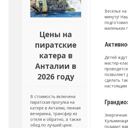
Веселье на
минуту! На
подготовил
маленьких г
Цены на
пиратские
Активно
катера в
Детей ждут
мастер-кла
Анталии в
проводятся
2026 году
позволяет 
сделать та
настоящим 
В стоимость включена
Грандио
пиратская прогулка на
катере в Анталии, пенная
вечеринка, трансфер из
Энергичная
отеля и обратно, а также
Кульминаци
обед по лучшей цене.
подарит ва