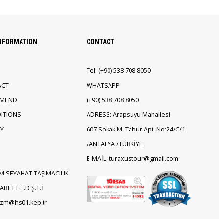
INFORMATION
CONTACT
Tel:
(+90)
538 708 8050
ACT
WHATSAPP
EMEND
(+90)
538 708 8050
ITIONS
ADRESS: Arapsuyu Mahallesi
CY
607 Sokak M. Tabur Apt. No:24/C/1
/ANTALYA /TÜRKİYE
E-MAİL: turaxustour@gmail.com
M SEYAHAT TAŞIMACILIK
RET L.T.D Ş.T.İ
rizm@hs01.kep.tr